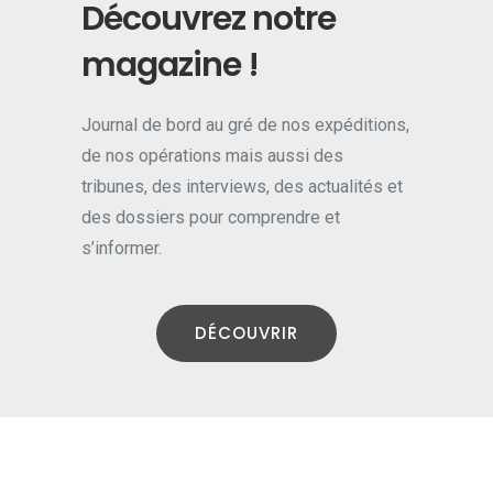
a
Découvrez notre
s
magazine !
i
b
Journal de bord au gré de nos expéditions,
l
de nos opérations mais aussi des
tribunes, des interviews, des actualités et
e
des dossiers pour comprendre et
a
s’informer.
n
d
DÉCOUVRIR
c
o
m
p