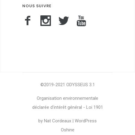
NOUS SUIVRE
l
i
c
a
s
.
t
o
©2019-2021 ODYSSEUS 3.1
f
Organisation environnementale
o
déclarée d'intérêt général - Loi 1901
r
by Nat Cordeaux | WordPress
u
Oshine