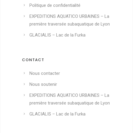
t
Politique de confidentialité
s
EXPEDITIONS AQUATICO URBAINES – La
première traversée subaquatique de Lyon
w
GLACIALIS – Lac de la Furka
w
w
.
CONTACT
w
Nous contacter
e
Nous soutenir
l
EXPEDITIONS AQUATICO URBAINES – La
l
première traversée subaquatique de Lyon
r
GLACIALIS – Lac de la Furka
e
p